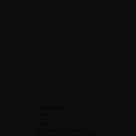
Alimentos
Contamos con un amplio
portafolio de materias primas
dirigido a todos los sectores de la