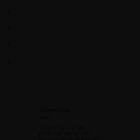
Alimentos
Contamos con un amplio
portafolio de materias primas
dirigido a todos los sectores de la