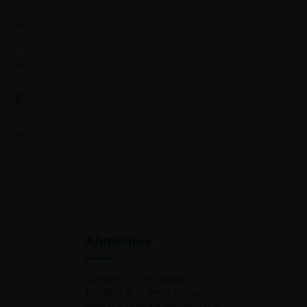
Alimentos
Contamos con un amplio
portafolio de materias primas
dirigido a todos los sectores de la