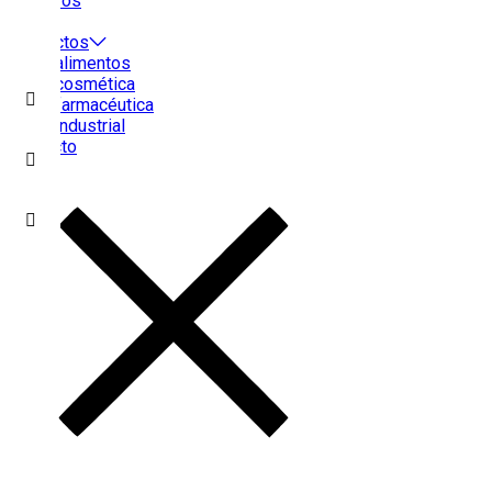
Nosotros
Sedes
Productos
Línea alimentos
Línea cosmética
Línea farmacéutica
Línea industrial
Contacto