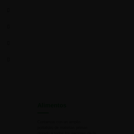
Alimentos
Contamos con un amplio
portafolio de materias primas
dirigido a todos los sectores de la