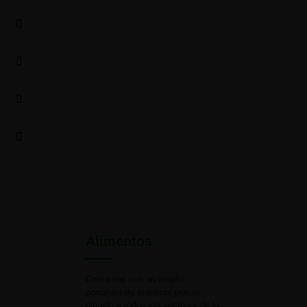
Alimentos
Contamos con un amplio
portafolio de materias primas
dirigido a todos los sectores de la