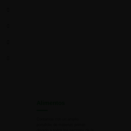
Alimentos
Contamos con un amplio
portafolio de materias primas
dirigido a todos los sectores de la