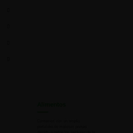
Alimentos
Contamos con un amplio
portafolio de materias primas
dirigido a todos los sectores de la