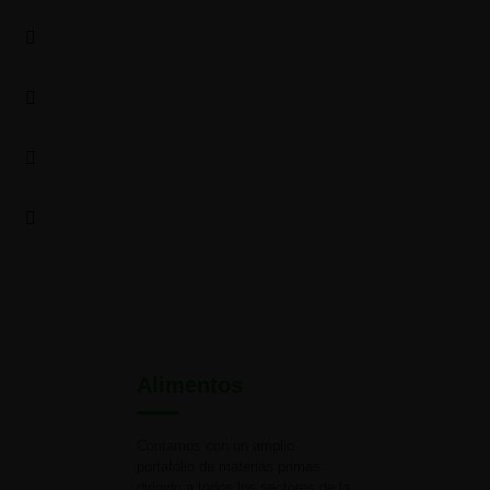
Alimentos
Contamos con un amplio
portafolio de materias primas
dirigido a todos los sectores de la