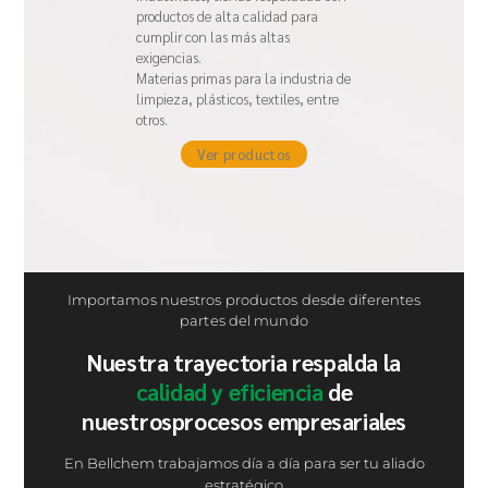
productos de alta calidad para
cumplir con las más altas
exigencias.
Materias primas para la industria de
limpieza, plásticos, textiles,
entre
otros.
Ver productos
Importamos nuestros productos desde
diferentes
partes del mundo
Nuestra trayectoria respalda la
calidad y
eficiencia
de
nuestros
procesos empresariales
En Bellchem trabajamos día a día para ser
tu aliado
estratégico