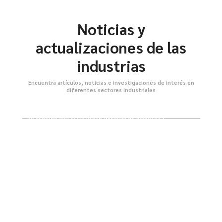
Noticias y
actualizaciones de las
industrias
Encuentra artículos, noticias e investigaciones de interés en
diferentes sectores industriales
2 Diabetes: el endulzante natural que reemplaza el
azúcar y ayuda a prevenir la enfermedad
De acuerdo con el Instituto Nacional de Diabetes y
Enfermedades Digestivas y Renales, que hace parte de
los Institutos
Leer mas