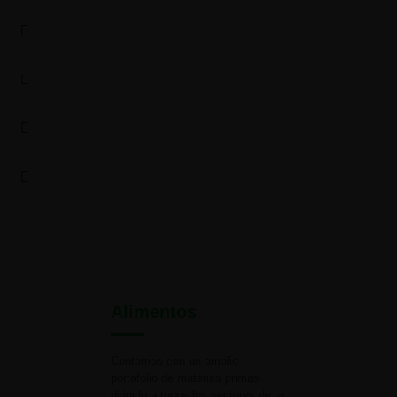
Alimentos
Contamos con un amplio
portafolio de materias primas
dirigido a todos los sectores de la