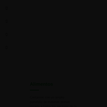
Alimentos
Contamos con un amplio
portafolio de materias primas
dirigido a todos los sectores de la